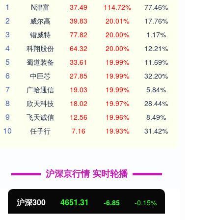
1
N津富
37.49
114.72%
77.46%
2
威尔高
39.83
20.01%
17.76%
3
锴威特
77.82
20.00%
1.17%
4
科翔股份
64.32
20.00%
12.21%
5
蜀道装备
33.61
19.99%
11.69%
6
中巨芯
27.85
19.99%
32.20%
7
广哈通信
19.03
19.99%
5.84%
8
欣天科技
18.02
19.97%
28.44%
9
飞天诚信
12.56
19.96%
8.49%
10
任子行
7.16
19.93%
31.42%
沪深京行情 实时轮播
沪深300
4651.31
北证
-6.85
-0.15%