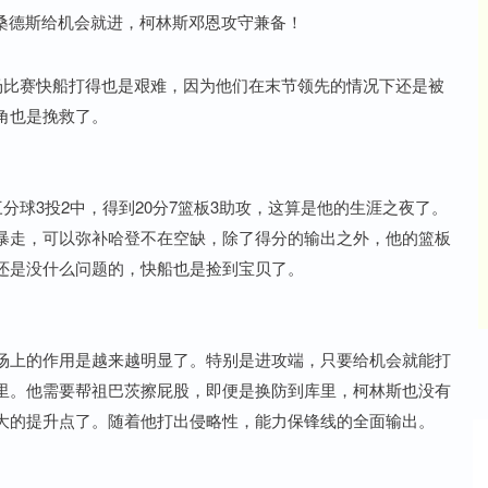
。这场比赛快船打得也是艰难，因为他们在末节领先的情况下还是被
角也是挽救了。
分球3投2中，得到20分7篮板3助攻，这算是他的生涯之夜了。
暴走，可以弥补哈登不在空缺，除了得分的输出之外，他的篮板
还是没什么问题的，快船也是捡到宝贝了。
场上的作用是越来越明显了。特别是进攻端，只要给机会就能打
里。他需要帮祖巴茨擦屁股，即便是换防到库里，柯林斯也没有
大的提升点了。随着他打出侵略性，能力保锋线的全面输出。
深证成指
14110.12
%
-34.08
-0.24%