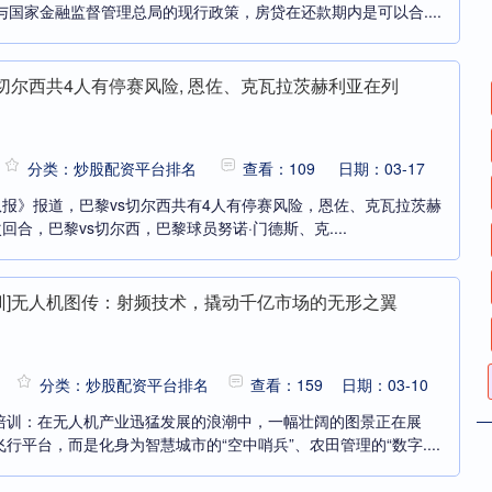
与国家金融监督管理总局的现行政策，房贷在还款期内是可以合....
vs切尔西共4人有停赛风险, 恩佐、克瓦拉茨赫利亚在列
分类：炒股配资平台排名
查看：109
日期：03-17
队报》报道，巴黎vs切尔西共有4人有停赛风险，恩佐、克瓦拉茨赫
次回合，巴黎vs切尔西，巴黎球员努诺·门德斯、克....
培训]无人机图传：射频技术，撬动千亿市场的无形之翼
分类：炒股配资平台排名
查看：159
日期：03-10
培训：在无人机产业迅猛发展的浪潮中，一幅壮阔的图景正在展
行平台，而是化身为智慧城市的“空中哨兵”、农田管理的“数字....