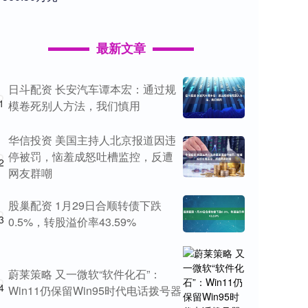
最新文章
日斗配资 长安汽车谭本宏：通过规
1
模卷死别人方法，我们慎用
华信投资 美国主持人北京报道因违
停被罚，恼羞成怒吐槽监控，反遭
2
网友群嘲
股巢配资 1月29日合顺转债下跌
3
0.5%，转股溢价率43.59%
蔚莱策略 又一微软“软件化石”：
4
Win11仍保留Win95时代电话拨号器