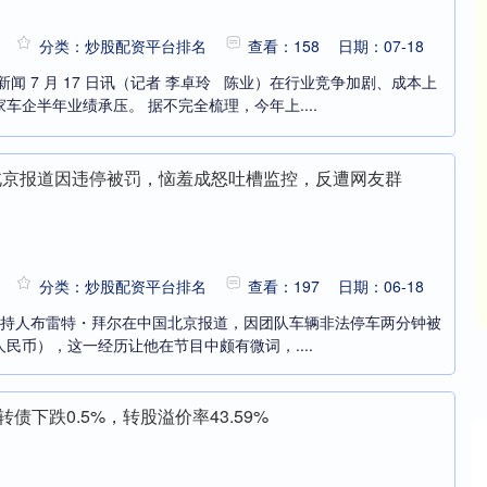
分类：炒股配资平台排名
查看：158
日期：07-18
闻 7 月 17 日讯（记者 李卓玲 陈业）在行业竞争加剧、成本上
车企半年业绩承压。 据不完全梳理，今年上....
北京报道因违停被罚，恼羞成怒吐槽监控，反遭网友群
分类：炒股配资平台排名
查看：197
日期：06-18
新闻主持人布雷特・拜尔在中国北京报道，因团队车辆非法停车两分钟被
 元人民币），这一经历让他在节目中颇有微词，....
转债下跌0.5%，转股溢价率43.59%
成指
14234.70
沪深300
90.50
0.64%