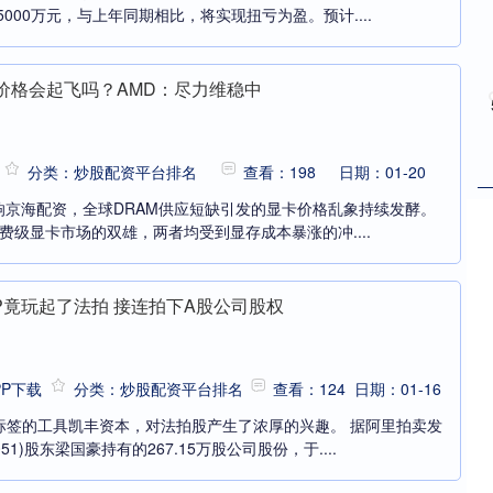
5000万元，与上年同期相比，将实现扭亏为盈。预计....
卡价格会起飞吗？AMD：尽力维稳中
分类：炒股配资平台排名
查看：198
日期：01-20
响京海配资，全球DRAM供应短缺引发的显卡价格乱象持续发酵。
为消费级显卡市场的双雄，两者均受到显存成本暴涨的冲....
P竟玩起了法拍 接连拍下A股公司股权
P下载
分类：炒股配资平台排名
查看：124
日期：01-16
标签的工具凯丰资本，对法拍股产生了浓厚的兴趣。 据阿里拍卖发
51)股东梁国豪持有的267.15万股公司股份，于....