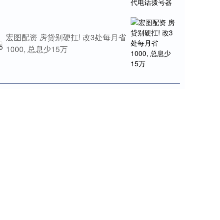
宏图配资 房贷别硬扛! 改3处每月省
5
1000, 总息少15万