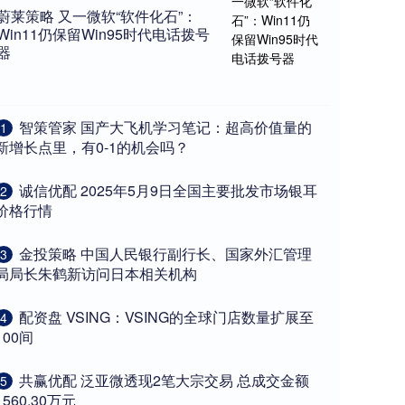
蔚莱策略 又一微软“软件化石”：
Win11仍保留Win95时代电话拨号
器
​智策管家 国产大飞机学习笔记：超高价值量的
1
新增长点里，有0-1的机会吗？
​诚信优配 2025年5月9日全国主要批发市场银耳
2
价格行情
​金投策略 中国人民银行副行长、国家外汇管理
3
局局长朱鹤新访问日本相关机构
​配资盘 VSING：VSING的全球门店数量扩展至
4
100间
​共赢优配 泛亚微透现2笔大宗交易 总成交金额
5
1560.30万元