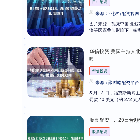
日斗配资
来源：亚投行配资官网
图片来源：视觉中国 蓝鲸新
涨等因素叠加影响下，多家
华信投资 美国主持人
嘲
华信投资
来源：聚财略配资平台
5 月 13 日，福克斯
罚款 40 美元（约 272
股巢配资 1月29日合顺
上证指数
3894.62
深证
16.19
0.42%
股巢配资