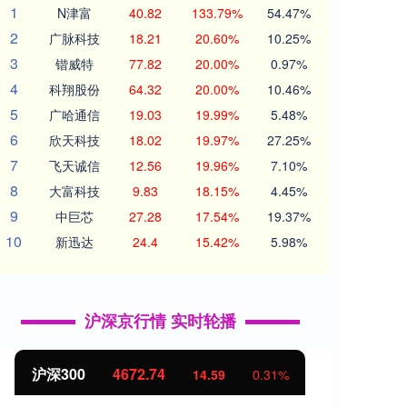
1
N津富
40.82
133.79%
54.47%
2
广脉科技
18.21
20.60%
10.25%
3
锴威特
77.82
20.00%
0.97%
4
科翔股份
64.32
20.00%
10.46%
5
广哈通信
19.03
19.99%
5.48%
6
欣天科技
18.02
19.97%
27.25%
7
飞天诚信
12.56
19.96%
7.10%
8
大富科技
9.83
18.15%
4.45%
9
中巨芯
27.28
17.54%
19.37%
10
新迅达
24.4
15.42%
5.98%
沪深京行情 实时轮播
4672.74
北证50
1122.97
14.59
0.31%