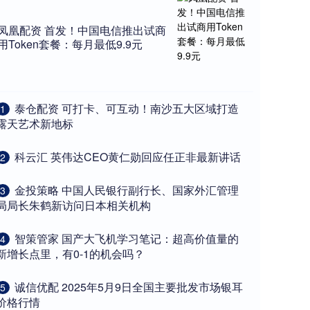
凤凰配资 首发！中国电信推出试商
用Token套餐：每月最低9.9元
​泰仓配资 可打卡、可互动！南沙五大区域打造
1
露天艺术新地标
​科云汇 英伟达CEO黄仁勋回应任正非最新讲话
2
​金投策略 中国人民银行副行长、国家外汇管理
3
局局长朱鹤新访问日本相关机构
​智策管家 国产大飞机学习笔记：超高价值量的
4
新增长点里，有0-1的机会吗？
​诚信优配 2025年5月9日全国主要批发市场银耳
5
价格行情