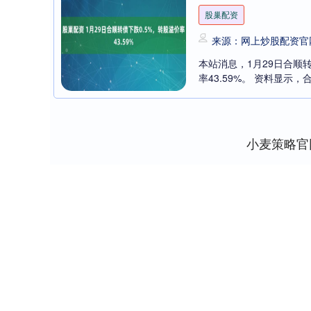
股巢配资
来源：网上炒股配资官
本站消息，1月29日合顺转债
率43.59%。 资料显示，合
小麦策略官
深证成指
14311.01
8
1.02%
200.89
1.