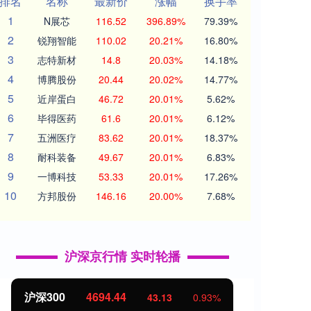
排名
名称
最新价
涨幅
换手率
1
N展芯
116.52
396.89%
79.39%
2
锐翔智能
110.02
20.21%
16.80%
3
志特新材
14.8
20.03%
14.18%
4
博腾股份
20.44
20.02%
14.77%
5
近岸蛋白
46.72
20.01%
5.62%
6
毕得医药
61.6
20.01%
6.12%
7
五洲医疗
83.62
20.01%
18.37%
8
耐科装备
49.67
20.01%
6.83%
9
一博科技
53.33
20.01%
17.26%
10
方邦股份
146.16
20.00%
7.68%
沪深京行情 实时轮播
北证50
1134.24
创业
11.37
1.01%