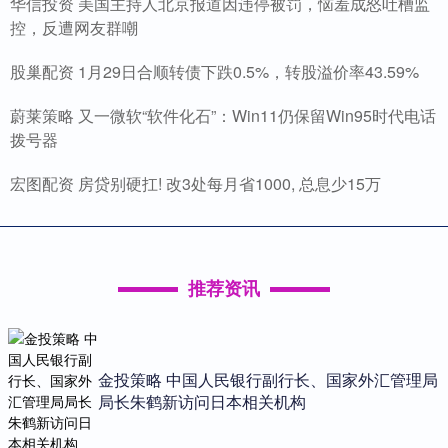
华信投资 美国主持人北京报道因违停被罚，恼羞成怒吐槽监
控，反遭网友群嘲
股巢配资 1月29日合顺转债下跌0.5%，转股溢价率43.59%
蔚莱策略 又一微软“软件化石”：Win11仍保留Win95时代电话
拨号器
宏图配资 房贷别硬扛! 改3处每月省1000, 总息少15万
推荐资讯
金投策略 中国人民银行副行长、国家外汇管理局
局长朱鹤新访问日本相关机构