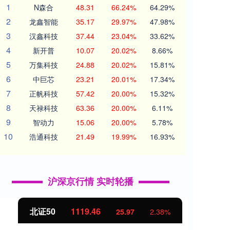
1
N森合
48.31
66.24%
64.29%
2
龙鑫智能
35.17
29.97%
47.98%
3
汉鑫科技
37.44
23.04%
33.62%
4
新开普
10.07
20.02%
8.66%
5
万集科技
24.88
20.02%
15.81%
6
中巨芯
23.21
20.01%
17.34%
7
正帆科技
57.42
20.00%
15.32%
8
天禄科技
63.36
20.00%
6.11%
9
智动力
15.06
20.00%
5.78%
10
浩通科技
21.49
19.99%
16.93%
沪深京行情 实时轮播
北证50
1119.46
创业
25.97
2.38%