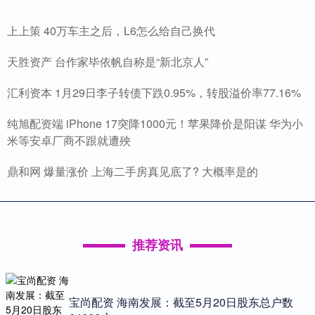
上上策 40万车主之后，L6怎么给自己换代
天胜资产 台作家毕依帆自称是“新北京人”
汇利资本 1月29日李子转债下跌0.95%，转股溢价率77.16%
纯旭配资端 iPhone 17突降1000元！苹果降价是阳谋 华为小
米等安卓厂商不跟就遭殃
鼎和网 爆量涨价 上海二手房真见底了? 大概率是的
推荐资讯
宝尚配资 海南发展：截至5月20日股东总户数