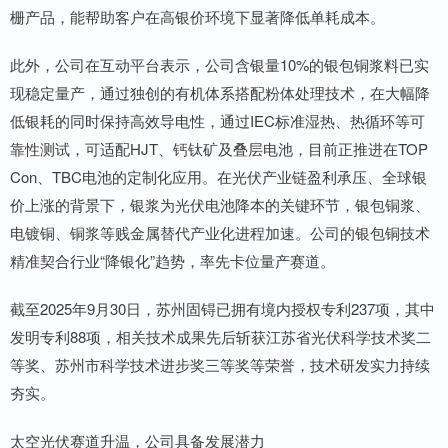
栅产品，能帮助客户在高银价环境下显著降低单耗成本。
此外，公司在互动平台表示，公司含银量10%的银包铜浆料已实
现稳定量产，通过独创的有机体系搭配粉体处理技术，在大幅降
低银耗的同时保持高效导电性，通过IEC标准湿热、热循环等可
靠性测试，可适配HJT、钙钛矿及叠层电池，目前正推进在TOP
Con、TBC电池的定制化应用。在光伏产业链盈利承压、全球银
价上涨的背景下，银浆为光伏电池降本的关键环节，银包铜浆、
电镀铜、铜浆等贱金属替代产业化进程加速。公司的银包铜技术
精准契合行业“降银化”趋势，率先卡位量产赛道。
截至2025年9月30日，苏州固锝已拥有境内授权专利237项，其中
发明专利88项，相关技术成果先后斩获江苏省光伏科学技术奖二
等奖、苏州市科学技术进步奖三等奖等荣誉，技术研发实力持续
夯实。
太空光伏赛道升温，公司具备发展潜力