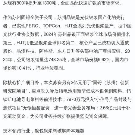
从现有800吨提升至1300吨，全面匹配快速扩张的市场需求。
作为苏州固锝全资子公司，苏州晶银是光伏银浆国产化的先行
者，已实现PERC、TOPCon、HJT全系列光伏银浆量产。据中国
光伏行业协会数据，2024年苏州晶银正面银浆全球市场份额排名
第三，HJT用低温银浆全球排名第二，核心产品已成功切入通威
股份、晶澳科技、阿特斯、东方日升等头部电池厂商供应链。20
24年，公司银浆销量达743.25吨，全球市场份额9.62%，国内市
场份额10.41%，行业地位稳固。
除核心扩产项目外，本次募资另有2亿元用于“固锝（苏州）创新
研究院项目”，重点攻关异质结电池用新型低成本银包铜浆料、钙
钛矿电池导电浆料等前沿技术；7970万元投入“小信号产品封装与
测试项目”无锡恒鑫配资，进一步完善业务布局；2.66亿元用于补
充流动资金，为公司业务持续扩张提供坚实资金保障。
技术领跑行业，银包铜浆料破解降本难题