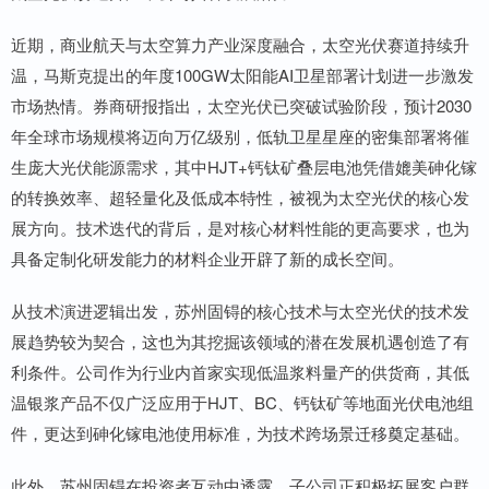
近期，商业航天与太空算力产业深度融合，太空光伏赛道持续升
温，马斯克提出的年度100GW太阳能AI卫星部署计划进一步激发
市场热情。券商研报指出，太空光伏已突破试验阶段，预计2030
年全球市场规模将迈向万亿级别，低轨卫星星座的密集部署将催
生庞大光伏能源需求，其中HJT+钙钛矿叠层电池凭借媲美砷化镓
的转换效率、超轻量化及低成本特性，被视为太空光伏的核心发
展方向。技术迭代的背后，是对核心材料性能的更高要求，也为
具备定制化研发能力的材料企业开辟了新的成长空间。
从技术演进逻辑出发，苏州固锝的核心技术与太空光伏的技术发
展趋势较为契合，这也为其挖掘该领域的潜在发展机遇创造了有
利条件。公司作为行业内首家实现低温浆料量产的供货商，其低
温银浆产品不仅广泛应用于HJT、BC、钙钛矿等地面光伏电池组
件，更达到砷化镓电池使用标准，为技术跨场景迁移奠定基础。
此外，苏州固锝在投资者互动中透露，子公司正积极拓展客户群