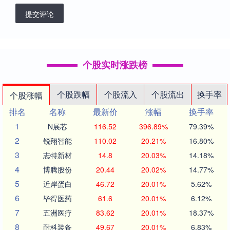
提交评论
个股实时涨跌榜
个股跌幅
个股流入
个股流出
换手率
个股涨幅
排名
名称
最新价
涨幅
换手率
1
N展芯
116.52
396.89%
79.39%
2
锐翔智能
110.02
20.21%
16.80%
3
志特新材
14.8
20.03%
14.18%
4
博腾股份
20.44
20.02%
14.77%
5
近岸蛋白
46.72
20.01%
5.62%
6
毕得医药
61.6
20.01%
6.12%
7
五洲医疗
83.62
20.01%
18.37%
8
耐科装备
49.67
20.01%
6.83%