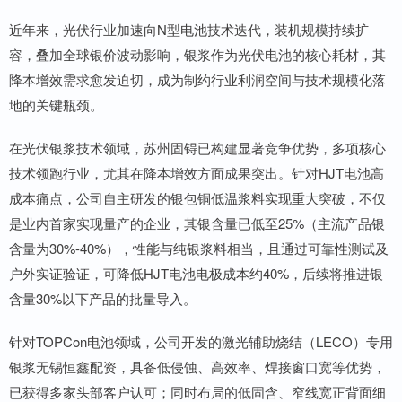
近年来，光伏行业加速向N型电池技术迭代，装机规模持续扩
容，叠加全球银价波动影响，银浆作为光伏电池的核心耗材，其
降本增效需求愈发迫切，成为制约行业利润空间与技术规模化落
地的关键瓶颈。
在光伏银浆技术领域，苏州固锝已构建显著竞争优势，多项核心
技术领跑行业，尤其在降本增效方面成果突出。针对HJT电池高
成本痛点，公司自主研发的银包铜低温浆料实现重大突破，不仅
是业内首家实现量产的企业，其银含量已低至25%（主流产品银
含量为30%-40%），性能与纯银浆料相当，且通过可靠性测试及
户外实证验证，可降低HJT电池电极成本约40%，后续将推进银
含量30%以下产品的批量导入。
针对TOPCon电池领域，公司开发的激光辅助烧结（LECO）专用
银浆无锡恒鑫配资，具备低侵蚀、高效率、焊接窗口宽等优势，
已获得多家头部客户认可；同时布局的低固含、窄线宽正背面细