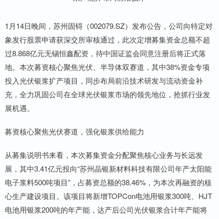
1月14日晚间，苏州固锝（002079.SZ）发布公告，公司向特定对
象发行股票申请获深交所审核通过，此次定增募集资金总额不超
过8.868亿元无锡恒鑫配资，待中国证监会同意注册后将正式落
地。本次募资核心聚焦光伏、半导体双赛道，其中38%资金专项
投入光伏银浆扩产项目，同步布局前沿技术研发与流动资金补
充，全力巩固公司在全球光伏银浆市场的领先地位，抢抓行业发
展机遇。
募资核心聚焦光伏赛道，强化银浆供给能力
从募集说明书来看，本次募集资金分配聚焦核心业务与长远发
展，其中3.41亿元投向“苏州晶银新材料科技有限公司年产太阳能
电子浆料500吨项目”，占募资总额的38.46%，为本次再融资的核
心生产建设项目。该项目将新增TOPCon电池用银浆300吨、HJT
电池用银浆200吨的年产能，达产后公司光伏银浆合计年产能将