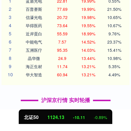
1
蓝盾光电
22.81
19.99%
0.55%
2
百普赛斯
77.69
19.99%
21.50%
3
信濠光电
20.72
19.98%
10.65%
4
毕得医药
73.64
19.55%
10.67%
5
近岸蛋白
55.59
18.99%
9.76%
6
中能电气
7.57
14.52%
23.37%
7
五洲医疗
95.35
14.03%
15.41%
8
晶华微
24.9
13.44%
10.98%
9
海正生材
11.74
13.21%
5.35%
10
华大智造
60.94
13.21%
4.49%
沪深京行情 实时轮播
创业板指
3489.75
-73.36
-2.06%