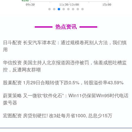
热点资讯
日斗配资 长安汽车谭本宏：通过规模卷死别人方法，我们慎
用
华信投资 美国主持人北京报道因违停被罚，恼羞成怒吐槽监
控，反遭网友群嘲
股巢配资 1月29日合顺转债下跌0.5%，转股溢价率43.59%
蔚莱策略 又一微软“软件化石”：Win11仍保留Win95时代电话
拨号器
宏图配资 房贷别硬扛! 改3处每月省1000, 总息少15万