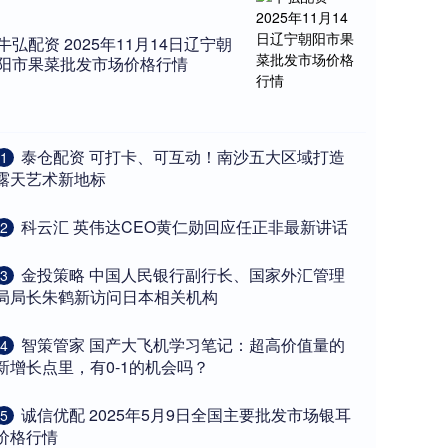
牛弘配资 2025年11月14日辽宁朝
阳市果菜批发市场价格行情
​泰仓配资 可打卡、可互动！南沙五大区域打造
1
露天艺术新地标
​科云汇 英伟达CEO黄仁勋回应任正非最新讲话
2
​金投策略 中国人民银行副行长、国家外汇管理
3
局局长朱鹤新访问日本相关机构
​智策管家 国产大飞机学习笔记：超高价值量的
4
新增长点里，有0-1的机会吗？
​诚信优配 2025年5月9日全国主要批发市场银耳
5
价格行情