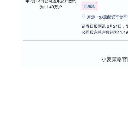
策略池
来源：炒股配资平台平
证券日报网讯 2月24日，
公司股东总户数约为11.49万
小麦策略官
深证成指
14311.01
8
1.02%
200.89
1.