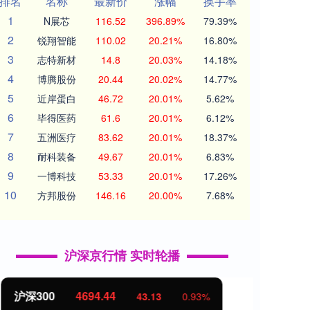
排名
名称
最新价
涨幅
换手率
1
N展芯
116.52
396.89%
79.39%
2
锐翔智能
110.02
20.21%
16.80%
3
志特新材
14.8
20.03%
14.18%
4
博腾股份
20.44
20.02%
14.77%
5
近岸蛋白
46.72
20.01%
5.62%
6
毕得医药
61.6
20.01%
6.12%
7
五洲医疗
83.62
20.01%
18.37%
8
耐科装备
49.67
20.01%
6.83%
9
一博科技
53.33
20.01%
17.26%
10
方邦股份
146.16
20.00%
7.68%
沪深京行情 实时轮播
北证50
1134.24
创业
11.37
1.01%