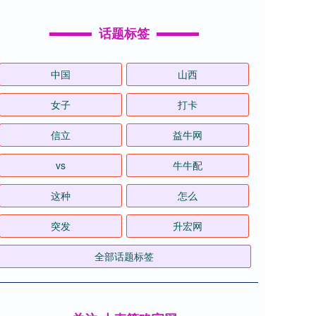
话题标签
中国
山西
女子
打卡
信立
益牛网
vs
牛牛配
这种
怎么
突发
升宏网
全部话题标签