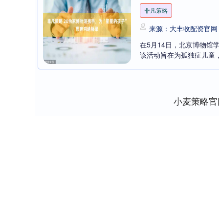
非凡策略
来源：大丰收配资官网
在5月14日，北京博物馆
该活动旨在为孤独症儿童，即
小麦策略官
深证成指
14311.01
8
1.02%
200.89
1.