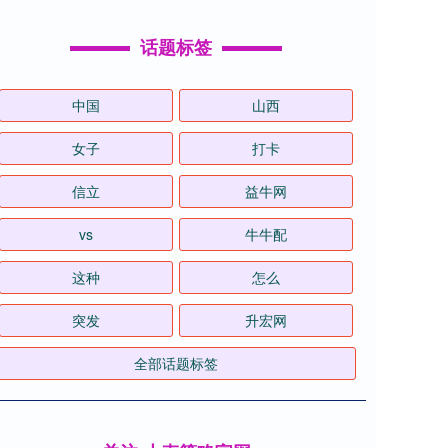
话题标签
中国
山西
女子
打卡
信立
益牛网
vs
牛牛配
这种
怎么
突发
升宏网
全部话题标签