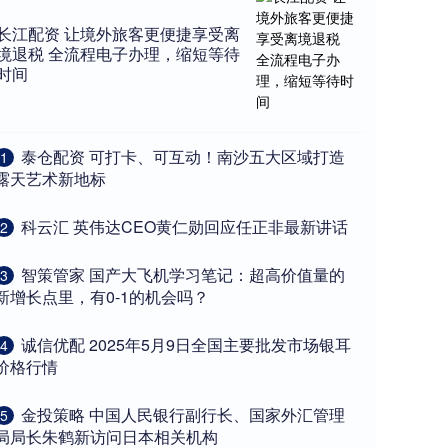
长江配资 让境外旅客更便捷享受离
境退税 全流程电子办理，缩短等待
时间
​泰仓配资 可打卡、可互动！南沙五大区域打造
1
露天艺术新地标
​科云汇 英伟达CEO黄仁勋回应任正非最新讲话
2
​智策管家 国产大飞机学习笔记：超高价值量的
3
新增长点里，有0-1的机会吗？
​诚信优配 2025年5月9日全国主要批发市场银耳
4
价格行情
​金投策略 中国人民银行副行长、国家外汇管理
5
局局长朱鹤新访问日本相关机构