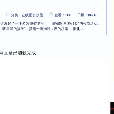
分类：在线配资炒股
查看：166
日期：06-18
学会发起了一项名为“联结共生——博物馆‘星’桥计划”的公益活动。
“星星的孩子”，搭建一座沟通世界的桥梁。 据北....
网文章已加载完成
沪深300
4694.44
42%
43.13
0.93%