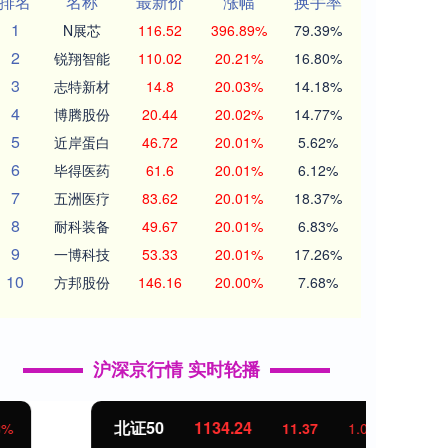
排名
名称
最新价
涨幅
换手率
1
N展芯
116.52
396.89%
79.39%
2
锐翔智能
110.02
20.21%
16.80%
3
志特新材
14.8
20.03%
14.18%
4
博腾股份
20.44
20.02%
14.77%
5
近岸蛋白
46.72
20.01%
5.62%
6
毕得医药
61.6
20.01%
6.12%
7
五洲医疗
83.62
20.01%
18.37%
8
耐科装备
49.67
20.01%
6.83%
9
一博科技
53.33
20.01%
17.26%
10
方邦股份
146.16
20.00%
7.68%
沪深京行情 实时轮播
北证50
1134.24
创业
11.37
1.01%