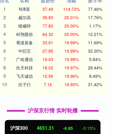
排名
名称
最新价
涨幅
换手率
1
N津富
37.49
114.72%
77.46%
2
威尔高
39.83
20.01%
17.76%
3
锴威特
77.82
20.00%
1.17%
4
科翔股份
64.32
20.00%
12.21%
5
蜀道装备
33.61
19.99%
11.69%
6
中巨芯
27.85
19.99%
32.20%
7
广哈通信
19.03
19.99%
5.84%
8
欣天科技
18.02
19.97%
28.44%
9
飞天诚信
12.56
19.96%
8.49%
10
任子行
7.16
19.93%
31.42%
沪深京行情 实时轮播
0
4651.31
北证50
112
-6.85
-0.15%