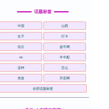
话题标签
中国
山西
女子
打卡
信立
益牛网
vs
牛牛配
这种
怎么
突发
升宏网
全部话题标签