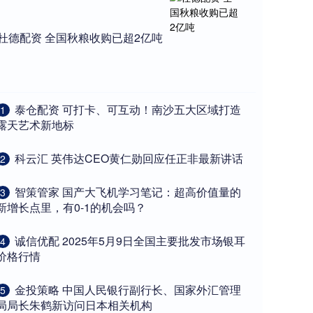
杜德配资 全国秋粮收购已超2亿吨
​泰仓配资 可打卡、可互动！南沙五大区域打造
1
露天艺术新地标
​科云汇 英伟达CEO黄仁勋回应任正非最新讲话
2
​智策管家 国产大飞机学习笔记：超高价值量的
3
新增长点里，有0-1的机会吗？
​诚信优配 2025年5月9日全国主要批发市场银耳
4
价格行情
​金投策略 中国人民银行副行长、国家外汇管理
5
局局长朱鹤新访问日本相关机构