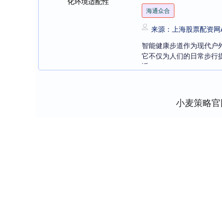
海通众合
来源：上海股票配资网A
智能健康步道作为现代户
它不仅为人们的日常步行
适....
小麦策略官
上证指数
3900.35
21.92
0.57%