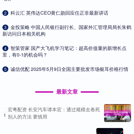
​科云汇 英伟达CEO黄仁勋回应任正非最新讲话
2
​金投策略 中国人民银行副行长、国家外汇管理局局长朱鹤
3
新访问日本相关机构
​智策管家 国产大飞机学习笔记：超高价值量的新增长点
4
里，有0-1的机会吗？
​诚信优配 2025年5月9日全国主要批发市场银耳价格行情
5
最新文章
宏粤配资 长安汽车谭本宏：通过规模去卷死
1
别人的方法 要慎用