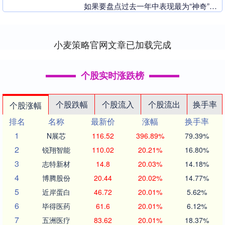
如果要盘点过去一年中表现最为“神奇”的
资产，那么30年期美国国债或许足以占据
一....
小麦策略官网文章已加载完成
个股实时涨跌榜
个股跌幅
个股流入
个股流出
换手率
个股涨幅
排名
名称
最新价
涨幅
换手率
1
N展芯
116.52
396.89%
79.39%
2
锐翔智能
110.02
20.21%
16.80%
3
志特新材
14.8
20.03%
14.18%
4
博腾股份
20.44
20.02%
14.77%
5
近岸蛋白
46.72
20.01%
5.62%
6
毕得医药
61.6
20.01%
6.12%
7
五洲医疗
83.62
20.01%
18.37%