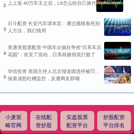
上上策 40万车主之后，L6怎么给自己换代
2
日斗配资 长安汽车谭本宏：通过规模卷死别
3
人方法，我们慎用
美通美股票配资 中国车企疯狂争抢“日系车后
4
花园”：攻克了混动，日系就被彻底打败了
华信投资 美国主持人北京报道因违停被罚，
5
恼羞成怒吐槽监控，反遭网友群嘲
小麦策
在线配
实盘股票
炒股配资
略官网
资炒股
配资平台
平台排名