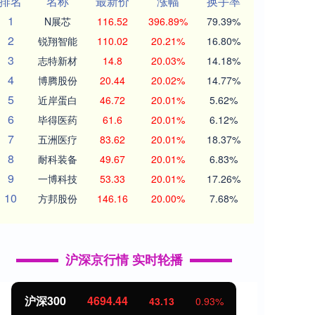
排名
名称
最新价
涨幅
换手率
1
N展芯
116.52
396.89%
79.39%
2
锐翔智能
110.02
20.21%
16.80%
3
志特新材
14.8
20.03%
14.18%
4
博腾股份
20.44
20.02%
14.77%
5
近岸蛋白
46.72
20.01%
5.62%
6
毕得医药
61.6
20.01%
6.12%
7
五洲医疗
83.62
20.01%
18.37%
8
耐科装备
49.67
20.01%
6.83%
9
一博科技
53.33
20.01%
17.26%
10
方邦股份
146.16
20.00%
7.68%
沪深京行情 实时轮播
北证50
1134.24
创业
11.37
1.01%