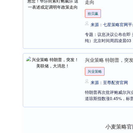
走向
拾贝赢
来源：七星策略官网平
专题：议息决议公布在即 
纯）北京时间周四凌晨03：
兴业策略 特朗普，突
兴业策略
来源：至尊配资官网
特朗普再次批评鲍威尔兴业
道琼斯指数涨0.45%，标普5
小麦策略官
深证成指
14311.01
8
1.02%
200.89
1.