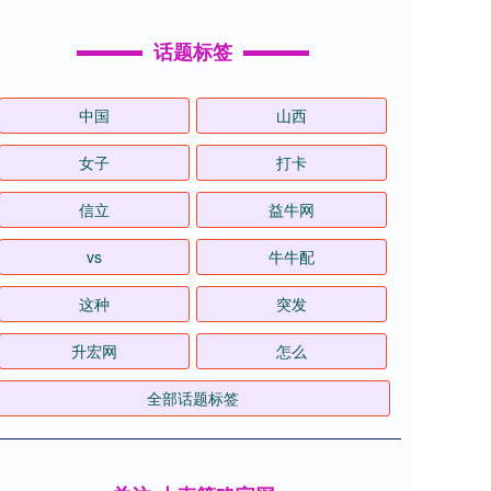
话题标签
中国
山西
女子
打卡
信立
益牛网
vs
牛牛配
这种
突发
升宏网
怎么
全部话题标签