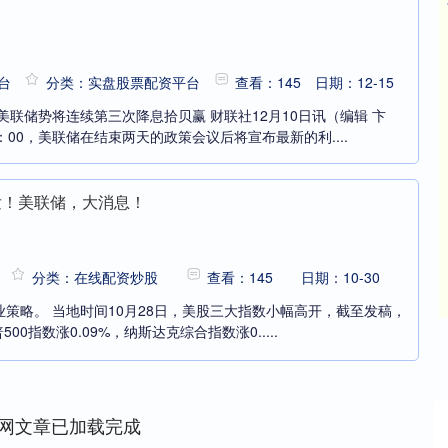
台
分类：实盘股票配资平台
查看：145
日期：12-15
美联储势将连续第三次降息拾贝赢 财联社12月10日讯（编辑 卞
00，美联储在结束两天的政策会议后将宣布最新的利....
发！美联储，大消息！
分类：在线配资炒股
查看：145
日期：10-30
策略。 当地时间10月28日，美股三大指数小幅高开，截至发稿，
00指数涨0.09%，纳斯达克综合指数涨0.....
网文章已加载完成
沪深300
4694.44
42%
43.13
0.93%