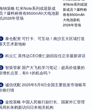
海纳策略 红米Note系列或迎新成
员？爆料称将有8500mAh大电池新
机2026年登场
​泰仓配资 可打卡、可互动！南沙五大区域打造
1
露天艺术新地标
​科云汇 英伟达CEO黄仁勋回应任正非最新讲话
2
​智策管家 国产大飞机学习笔记：超高价值量的
3
新增长点里，有0-1的机会吗？
​诚信优配 2025年5月9日全国主要批发市场银耳
4
价格行情
​金投策略 中国人民银行副行长、国家外汇管理
5
局局长朱鹤新访问日本相关机构