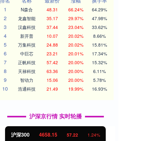
排名
名称
最新价
涨幅
换手率
1
N森合
48.31
66.24%
64.29%
2
龙鑫智能
35.17
29.97%
47.98%
3
汉鑫科技
37.44
23.04%
33.62%
4
新开普
10.07
20.02%
8.66%
5
万集科技
24.88
20.02%
15.81%
6
中巨芯
23.21
20.01%
17.34%
7
正帆科技
57.42
20.00%
15.32%
8
天禄科技
63.36
20.00%
6.11%
9
智动力
15.06
20.00%
5.78%
10
浩通科技
21.49
19.99%
16.93%
沪深京行情 实时轮播
北证50
1119.46
创业
25.97
2.38%