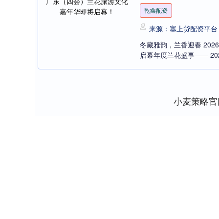
乾鑫配资
来源：塞上贷配资平台
冬藏雅韵，兰香迎春 202
启幕年度兰花盛事—— 20
小麦策略官
深证成指
14144.20
5
1.47%
258.49
1.