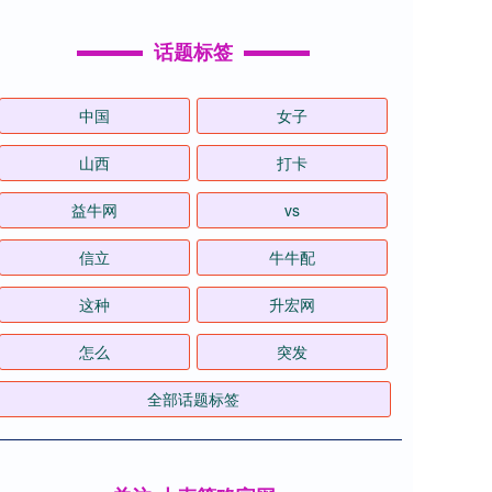
话题标签
中国
女子
山西
打卡
益牛网
vs
信立
牛牛配
这种
升宏网
怎么
突发
全部话题标签