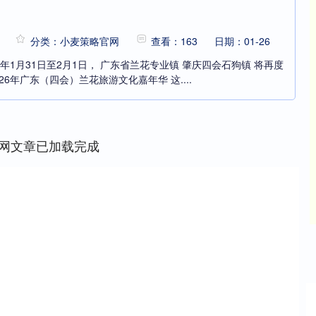
分类：小麦策略官网
查看：163
日期：01-26
6年1月31日至2月1日， 广东省兰花专业镇 肇庆四会石狗镇 将再度
26年广东（四会）兰花旅游文化嘉年华 这....
网文章已加载完成
沪深300
4658.15
86%
57.22
1.24%