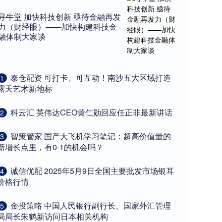
寻牛堂 加快科技创新 亟待金融再发
力（财经眼）——加快构建科技金
融体制大家谈
​泰仓配资 可打卡、可互动！南沙五大区域打造
1
露天艺术新地标
​科云汇 英伟达CEO黄仁勋回应任正非最新讲话
2
​智策管家 国产大飞机学习笔记：超高价值量的
3
新增长点里，有0-1的机会吗？
​诚信优配 2025年5月9日全国主要批发市场银耳
4
价格行情
​金投策略 中国人民银行副行长、国家外汇管理
5
局局长朱鹤新访问日本相关机构