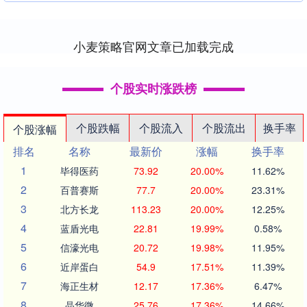
和性能的制冷设备价格差异较大。高效节
能的制冷设备通....
小麦策略官网文章已加载完成
个股实时涨跌榜
个股跌幅
个股流入
个股流出
换手率
个股涨幅
排名
名称
最新价
涨幅
换手率
1
毕得医药
73.92
20.00%
11.62%
2
百普赛斯
77.7
20.00%
23.31%
3
北方长龙
113.23
20.00%
12.25%
4
蓝盾光电
22.81
19.99%
0.58%
5
信濠光电
20.72
19.98%
11.95%
6
近岸蛋白
54.9
17.51%
11.39%
7
海正生材
12.17
17.36%
6.47%
8
晶华微
25.76
17.36%
14.66%