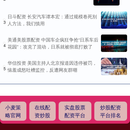
日斗配资 长安汽车谭本宏：通过规模卷死别
3
人方法，我们慎用
美通美股票配资 中国车企疯狂争抢“日系车后
4
花园”：攻克了混动，日系就被彻底打败了
华信投资 美国主持人北京报道因违停被罚，
5
恼羞成怒吐槽监控，反遭网友群嘲
小麦策
在线配
实盘股票
炒股配资
略官网
资炒股
配资平台
平台排名