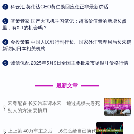
​科云汇 英伟达CEO黄仁勋回应任正非最新讲话
2
​智策管家 国产大飞机学习笔记：超高价值量的新增长点
3
里，有0-1的机会吗？
​金投策略 中国人民银行副行长、国家外汇管理局局长朱鹤
4
新访问日本相关机构
​诚信优配 2025年5月9日全国主要批发市场银耳价格行情
5
最新文章
宏粤配资 长安汽车谭本宏：通过规模去卷死
1
别人的方法 要慎用
上上策 40万车主之后，L6怎么给自己换代
2