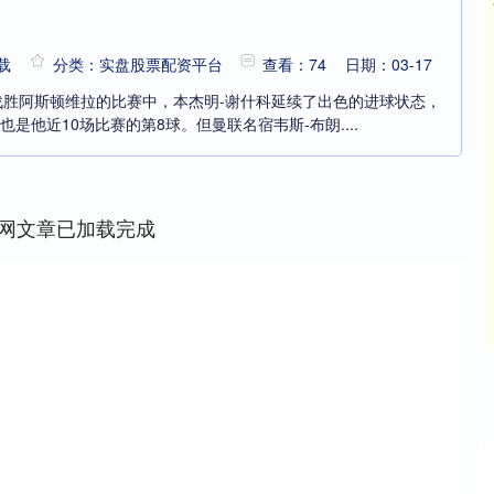
载
分类：实盘股票配资平台
查看：74
日期：03-17
-1战胜阿斯顿维拉的比赛中，本杰明-谢什科延续了出色的进球状态，
是他近10场比赛的第8球。但曼联名宿韦斯-布朗....
网文章已加载完成
深证成指
14311.01
%
200.89
1.42%