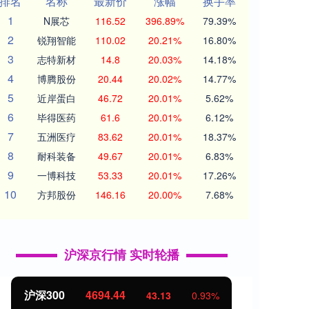
排名
名称
最新价
涨幅
换手率
1
N展芯
116.52
396.89%
79.39%
2
锐翔智能
110.02
20.21%
16.80%
3
志特新材
14.8
20.03%
14.18%
4
博腾股份
20.44
20.02%
14.77%
5
近岸蛋白
46.72
20.01%
5.62%
6
毕得医药
61.6
20.01%
6.12%
7
五洲医疗
83.62
20.01%
18.37%
8
耐科装备
49.67
20.01%
6.83%
9
一博科技
53.33
20.01%
17.26%
10
方邦股份
146.16
20.00%
7.68%
沪深京行情 实时轮播
沪深300
4694.44
北证
43.13
0.93%