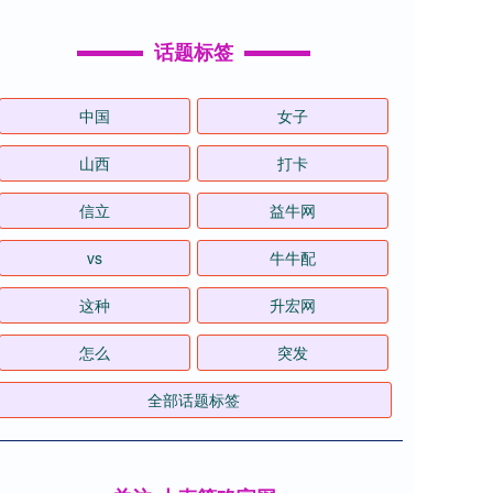
话题标签
中国
女子
山西
打卡
信立
益牛网
vs
牛牛配
这种
升宏网
怎么
突发
全部话题标签