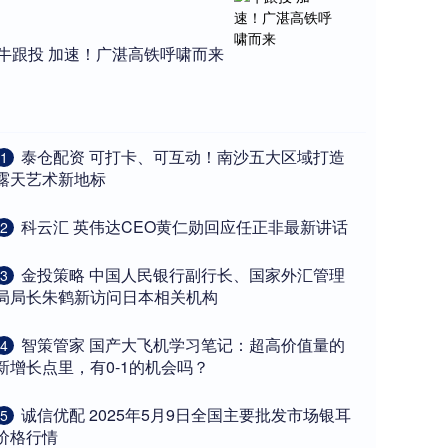
牛跟投 加速！广湛高铁呼啸而来
​泰仓配资 可打卡、可互动！南沙五大区域打造
1
露天艺术新地标
​科云汇 英伟达CEO黄仁勋回应任正非最新讲话
2
​金投策略 中国人民银行副行长、国家外汇管理
3
局局长朱鹤新访问日本相关机构
​智策管家 国产大飞机学习笔记：超高价值量的
4
新增长点里，有0-1的机会吗？
​诚信优配 2025年5月9日全国主要批发市场银耳
5
价格行情