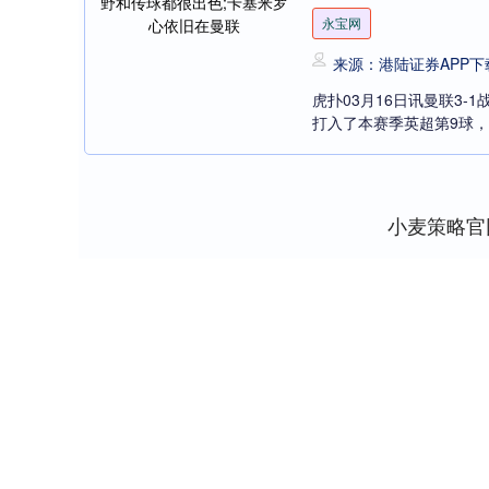
永宝网
来源：港陆证券APP下
虎扑03月16日讯曼联3
打入了本赛季英超第9球，也
小麦策略官
上证指数
3940.04
0
2.13%
39.68
1.02