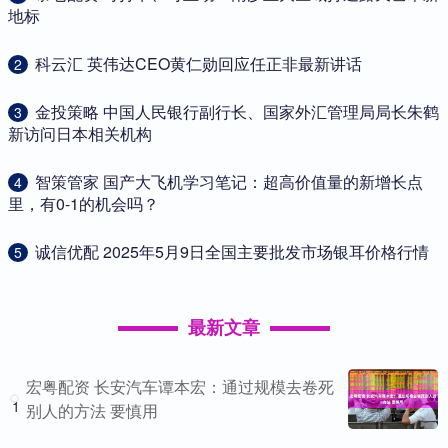
地标
​科云汇 英伟达CEO黄仁勋回应任正非最新讲话
2
​金投策略 中国人民银行副行长、国家外汇管理局局长朱鹤
3
新访问日本相关机构
​智策管家 国产大飞机学习笔记：超高价值量的新增长点
4
里，有0-1的机会吗？
​诚信优配 2025年5月9日全国主要批发市场银耳价格行情
5
最新文章
宏粤配资 长安汽车谭本宏：通过规模去卷死
1
别人的方法 要慎用