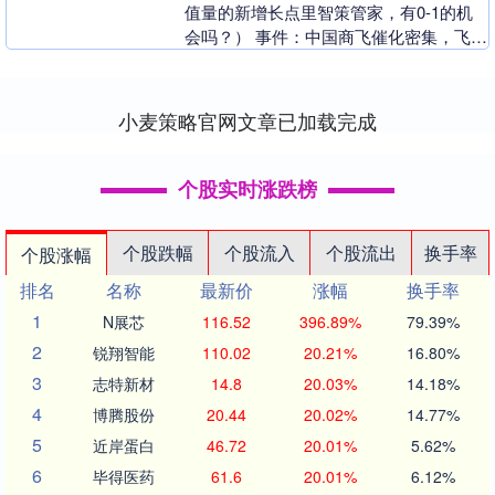
值量的新增长点里智策管家，有0-1的机
会吗？） 事件：中国商飞催化密集，飞机
出口成为新的增长点 1.【马来西亚航空或
购买中国....
小麦策略官网文章已加载完成
个股实时涨跌榜
个股跌幅
个股流入
个股流出
换手率
个股涨幅
排名
名称
最新价
涨幅
换手率
1
N展芯
116.52
396.89%
79.39%
2
锐翔智能
110.02
20.21%
16.80%
3
志特新材
14.8
20.03%
14.18%
4
博腾股份
20.44
20.02%
14.77%
5
近岸蛋白
46.72
20.01%
5.62%
6
毕得医药
61.6
20.01%
6.12%