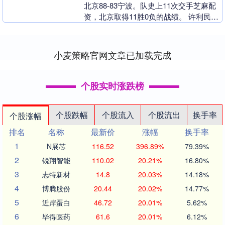
北京88-83宁波。队史上11次交手芝麻配
资，北京取得11胜0负的战绩。 许利民：
我们虽然是最终的胜利者，但对方给我们
增....
小麦策略官网文章已加载完成
个股实时涨跌榜
个股跌幅
个股流入
个股流出
换手率
个股涨幅
排名
名称
最新价
涨幅
换手率
1
N展芯
116.52
396.89%
79.39%
2
锐翔智能
110.02
20.21%
16.80%
3
志特新材
14.8
20.03%
14.18%
4
博腾股份
20.44
20.02%
14.77%
5
近岸蛋白
46.72
20.01%
5.62%
6
毕得医药
61.6
20.01%
6.12%