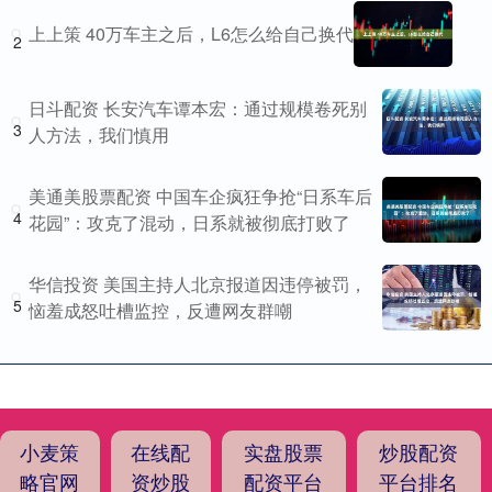
上上策 40万车主之后，L6怎么给自己换代
2
日斗配资 长安汽车谭本宏：通过规模卷死别
3
人方法，我们慎用
美通美股票配资 中国车企疯狂争抢“日系车后
4
花园”：攻克了混动，日系就被彻底打败了
华信投资 美国主持人北京报道因违停被罚，
5
恼羞成怒吐槽监控，反遭网友群嘲
小麦策
在线配
实盘股票
炒股配资
略官网
资炒股
配资平台
平台排名