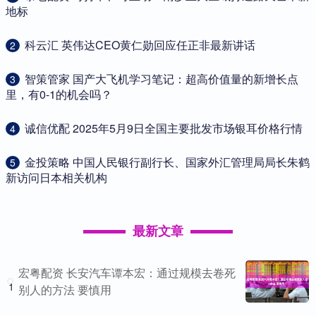
地标
​科云汇 英伟达CEO黄仁勋回应任正非最新讲话
2
​智策管家 国产大飞机学习笔记：超高价值量的新增长点
3
里，有0-1的机会吗？
​诚信优配 2025年5月9日全国主要批发市场银耳价格行情
4
​金投策略 中国人民银行副行长、国家外汇管理局局长朱鹤
5
新访问日本相关机构
最新文章
宏粤配资 长安汽车谭本宏：通过规模去卷死
1
别人的方法 要慎用