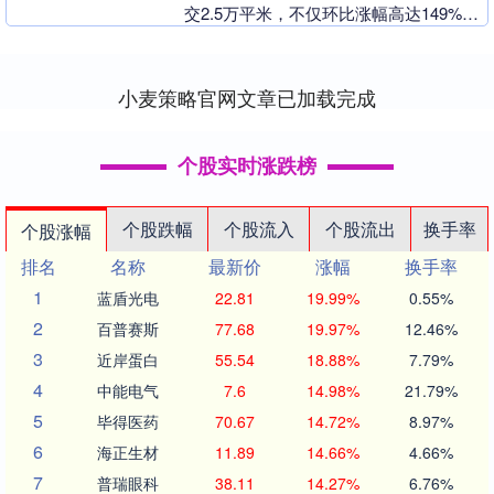
交2.5万平米，不仅环比涨幅高达149%，
同比更暴涨209%。 比去年同期翻了三
倍....
小麦策略官网文章已加载完成
个股实时涨跌榜
个股跌幅
个股流入
个股流出
换手率
个股涨幅
排名
名称
最新价
涨幅
换手率
1
蓝盾光电
22.81
19.99%
0.55%
2
百普赛斯
77.68
19.97%
12.46%
3
近岸蛋白
55.54
18.88%
7.79%
4
中能电气
7.6
14.98%
21.79%
5
毕得医药
70.67
14.72%
8.97%
6
海正生材
11.89
14.66%
4.66%
7
普瑞眼科
38.11
14.27%
6.76%