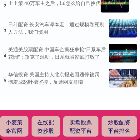
上上策 40万车主之后，L6怎么给自己换代
2
日斗配资 长安汽车谭本宏：通过规模卷死别
3
人方法，我们慎用
美通美股票配资 中国车企疯狂争抢“日系车后
4
花园”：攻克了混动，日系就被彻底打败了
华信投资 美国主持人北京报道因违停被罚，
5
恼羞成怒吐槽监控，反遭网友群嘲
小麦策
在线配
实盘股票
炒股配资
略官网
资炒股
配资平台
平台排名