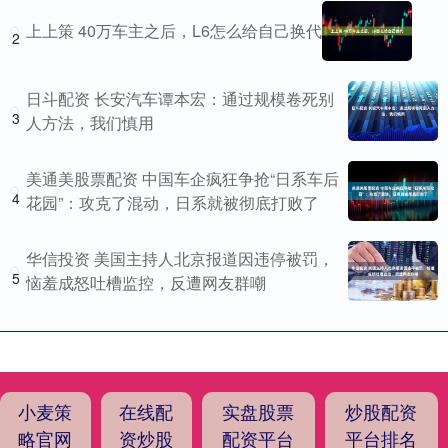
上上策 40万车主之后，L6怎么给自己换代
2
日斗配资 长安汽车谭本宏：通过规模卷死别
3
人方法，我们慎用
美通美股票配资 中国车企疯狂争抢“日系车后
4
花园”：攻克了混动，日系就被彻底打败了
华信投资 美国主持人北京报道因违停被罚，
5
恼羞成怒吐槽监控，反遭网友群嘲
小麦策
在线配
实盘股票
炒股配资
略官网
资炒股
配资平台
平台排名