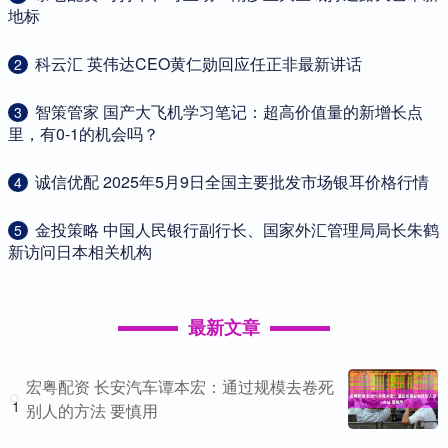
地标
​科云汇 英伟达CEO黄仁勋回应任正非最新讲话
2
​智策管家 国产大飞机学习笔记：超高价值量的新增长点
3
里，有0-1的机会吗？
​诚信优配 2025年5月9日全国主要批发市场银耳价格行情
4
​金投策略 中国人民银行副行长、国家外汇管理局局长朱鹤
5
新访问日本相关机构
最新文章
宏粤配资 长安汽车谭本宏：通过规模去卷死
1
别人的方法 要慎用