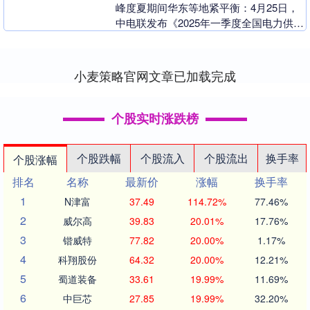
峰度夏期间华东等地紧平衡：4月25日，
中电联发布《2025年一季度全国电力供需
形势分析预测报告》。2025年一季度气温
整体偏....
小麦策略官网文章已加载完成
个股实时涨跌榜
个股跌幅
个股流入
个股流出
换手率
个股涨幅
排名
名称
最新价
涨幅
换手率
1
N津富
37.49
114.72%
77.46%
2
威尔高
39.83
20.01%
17.76%
3
锴威特
77.82
20.00%
1.17%
4
科翔股份
64.32
20.00%
12.21%
5
蜀道装备
33.61
19.99%
11.69%
6
中巨芯
27.85
19.99%
32.20%